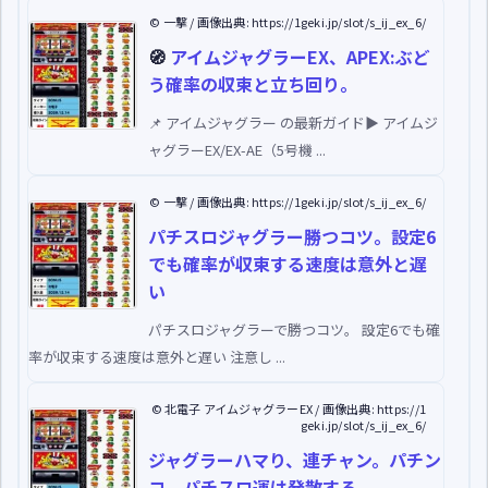
© 一撃 / 画像出典: https://1geki.jp/slot/s_ij_ex_6/
🧭
アイムジャグラーEX、APEX:ぶど
う確率の収束と立ち回り。
📌 アイムジャグラー の最新ガイド▶︎ アイムジ
ャグラーEX/EX-AE（5号機 ...
© 一撃 / 画像出典: https://1geki.jp/slot/s_ij_ex_6/
パチスロジャグラー勝つコツ。設定6
でも確率が収束する速度は意外と遅
い
パチスロジャグラーで勝つコツ。 設定6でも確
率が収束する速度は意外と遅い 注意し ...
© 北電子 アイムジャグラーEX / 画像出典: https://1
geki.jp/slot/s_ij_ex_6/
ジャグラーハマり、連チャン。パチン
コ、パチスロ運は発散する