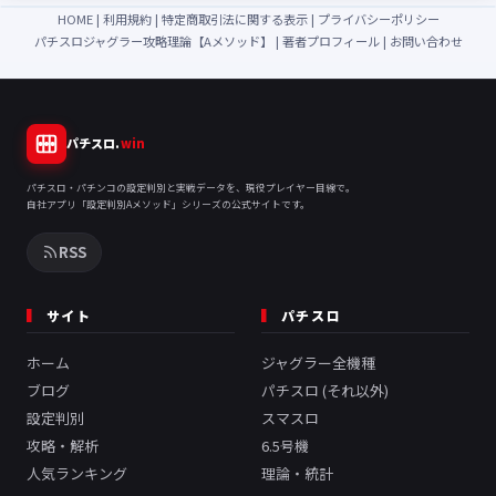
HOME
|
利用規約
|
特定商取引法に関する表示
|
プライバシーポリシー
パチスロジャグラー攻略理論【Aメソッド】
|
著者プロフィール
|
お問い合わせ
パチスロ.
win
パチスロ・パチンコの設定判別と実戦データを、現役プレイヤー目線で。
自社アプリ「設定判別Aメソッド」シリーズの公式サイトです。
RSS
サイト
パチスロ
ホーム
ジャグラー全機種
ブログ
パチスロ (それ以外)
設定判別
スマスロ
攻略・解析
6.5号機
人気ランキング
理論・統計