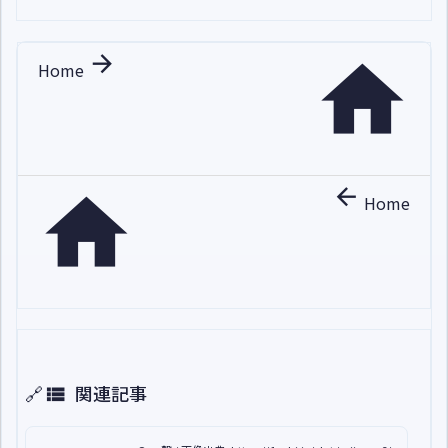


Home


Home
🔗
関連記事
