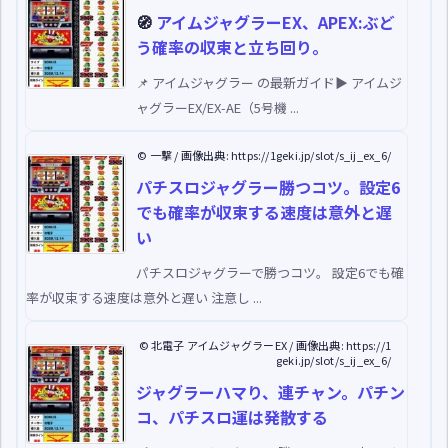
🧭
アイムジャグラーEX、APEX:ぶど
う確率の収束と立ち回り。
📌 アイムジャグラー の最新ガイド▶︎ アイムジ
ャグラーEX/EX-AE（5号機 ...
© 一撃 / 画像出典: https://1geki.jp/slot/s_ij_ex_6/
パチスロジャグラー勝つコツ。設定6
でも確率が収束する速度は意外と遅
い
パチスロジャグラーで勝つコツ。 設定6でも確
率が収束する速度は意外と遅い 注意し ...
© 北電子 アイムジャグラーEX / 画像出典: https://1
geki.jp/slot/s_ij_ex_6/
ジャグラーハマり、連チャン。パチン
コ、パチスロ運は発散する