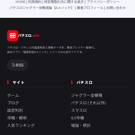
HOME
|
利用規約
|
特定商取引法に関する表示
|
プライバシーポリシー
パチスロジャグラー攻略理論【Aメソッド】
|
著者プロフィール
|
お問い合わせ
パチスロ.
win
パチスロ・パチンコの設定判別と実戦データを、現役プレイヤー目線で。
自社アプリ「設定判別Aメソッド」シリーズの公式サイトです。
RSS
サイト
パチスロ
ホーム
ジャグラー全機種
ブログ
パチスロ (それ以外)
設定判別
スマスロ
攻略・解析
6.5号機
人気ランキング
理論・統計