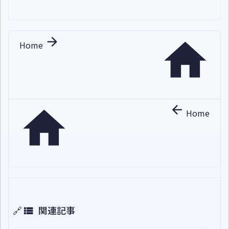


Home


Home
🔗
関連記事
