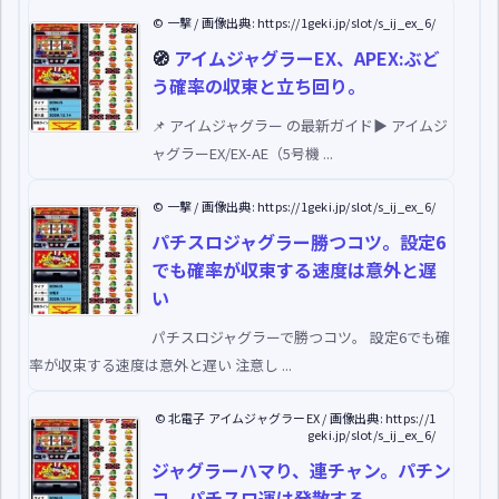
© 一撃 / 画像出典: https://1geki.jp/slot/s_ij_ex_6/
🧭
アイムジャグラーEX、APEX:ぶど
う確率の収束と立ち回り。
📌 アイムジャグラー の最新ガイド▶︎ アイムジ
ャグラーEX/EX-AE（5号機 ...
© 一撃 / 画像出典: https://1geki.jp/slot/s_ij_ex_6/
パチスロジャグラー勝つコツ。設定6
でも確率が収束する速度は意外と遅
い
パチスロジャグラーで勝つコツ。 設定6でも確
率が収束する速度は意外と遅い 注意し ...
© 北電子 アイムジャグラーEX / 画像出典: https://1
geki.jp/slot/s_ij_ex_6/
ジャグラーハマり、連チャン。パチン
コ、パチスロ運は発散する