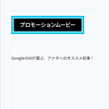
GoogleのAIが選ぶ、アナタへのオススメ記事！