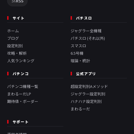
RSS
サイト
パチスロ
ホーム
ジャグラー全機種
ブログ
パチスロ (それ以外)
設定判別
スマスロ
攻略・解析
6.5号機
人気ランキング
理論・統計
パチンコ
公式アプリ
パチンコ機種一覧
超設定判別Aメソッド
まわるーだLP
ジャグラー設定判別
期待値・ボーダー
ハナハナ設定判別
まわるーだ
サポート