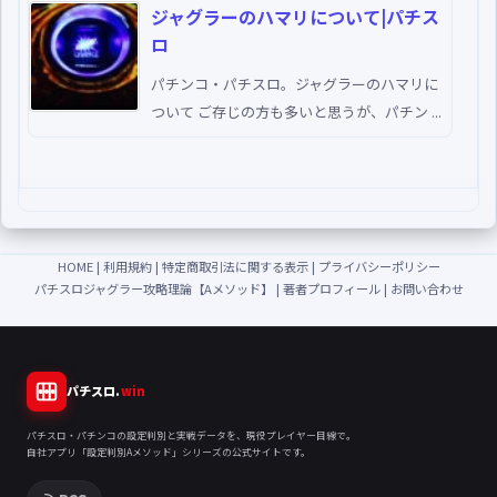
ジャグラーのハマリについて|パチス
ロ
パチンコ・パチスロ。ジャグラーのハマリに
ついて ご存じの方も多いと思うが、パチン ...
HOME
|
利用規約
|
特定商取引法に関する表示
|
プライバシーポリシー
パチスロジャグラー攻略理論【Aメソッド】
|
著者プロフィール
|
お問い合わせ
パチスロ.
win
パチスロ・パチンコの設定判別と実戦データを、現役プレイヤー目線で。
自社アプリ「設定判別Aメソッド」シリーズの公式サイトです。