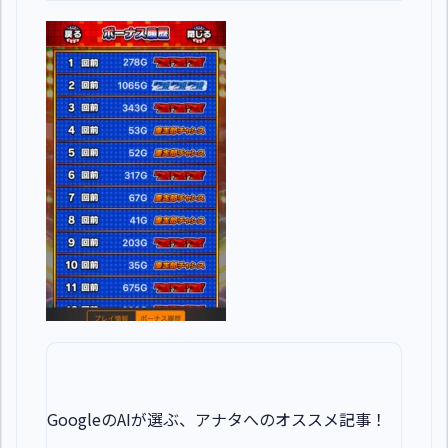
GoogleのAIが選ぶ、アナタへのオススメ記事！