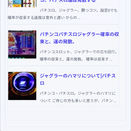
パチスロ、ジャグラー、勝つコツ。設定6でも
確率が収束する速度は意外と遅い からの ...
パチンコパチスロジャグラー確率の収
束と、運の発散。
パチンコスロット、ジャグラーでの立ち回り。
確率の収束と、運の発散。 確率は収束す ...
ジャグラーのハマリについて|パチス
ロ
パチンコ・パチスロ。ジャグラーのハマリに
ついて ご存じの方も多いと思うが、パチン ...