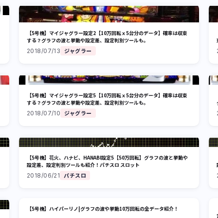
j5/
© pachislot.win / 画像出典: https://pachislot.win/wp-content/uploa
画
ds/2017/11/myjugler.jpg
【5号機】マイジャグラー設定2【10万回転ｘ5台分のデータ】確率は収束
する？グラフの波と挙動や設定差、設定判別ツールも。
ジャグラー
2018/07/13
ler
© 一撃 / 画像出典: https://1geki.jp/slot/s_myj5/
©
【5号機】マイジャグラー設定5【10万回転ｘ5台分のデータ】確率は収束
する？グラフの波と挙動や設定差、設定判別ツールも。
ジャグラー
2018/07/10
0枚
1マス 横:7472G、縦:1718枚
【5号機】花火、ハナビ、HANABI設定5【50万回転】グラフの波と挙動や
設定差、設定判別ツールも紹介！パチスロ スロット
パチスロ
2018/06/21
6枚
【5号機】ハイパーリノ|グラフの波や挙動10万回転の全データ紹介！