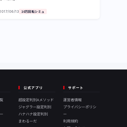
10万回転シミュ
2017/06/13
公式アプリ
サポート
覧
超設定判別Aメソッド
運営者情報
ジャグラー設定判別
プライバシーポリシ
ー
ハナハナ設定判別
ー
まわるーだ
利用規約