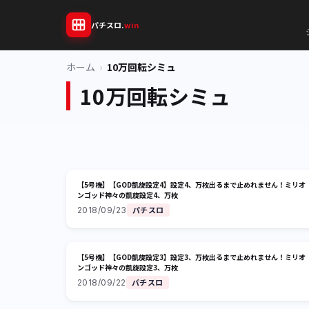
パチスロ.
win
ホーム
10万回転シミュ
10万回転シミュ
【5号機】【GOD凱旋設定4】設定4、万枚出るまで止めれません！ミリオ
ンゴッド神々の凱旋設定4、万枚
パチスロ
2018/09/23
【5号機】【GOD凱旋設定3】設定3、万枚出るまで止めれません！ミリオ
ンゴッド神々の凱旋設定3、万枚
パチスロ
2018/09/22