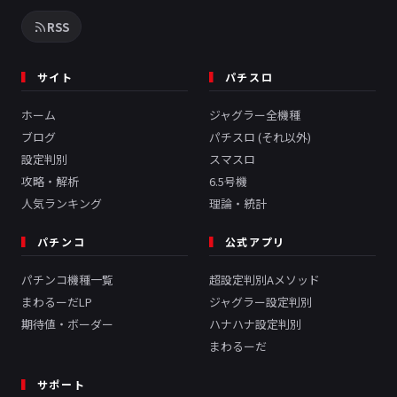
RSS
サイト
パチスロ
ホーム
ジャグラー全機種
ブログ
パチスロ (それ以外)
設定判別
スマスロ
攻略・解析
6.5号機
人気ランキング
理論・統計
パチンコ
公式アプリ
パチンコ機種一覧
超設定判別Aメソッド
まわるーだLP
ジャグラー設定判別
期待値・ボーダー
ハナハナ設定判別
まわるーだ
サポート