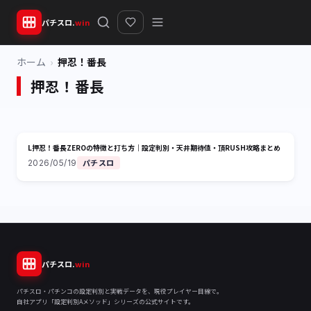
パチスロ.
win
ホーム
押忍！番長
押忍！番長
L押忍！番長ZEROの特徴と打ち方｜設定判別・天井期待値・頂RUSH攻略まとめ
パチスロ
2026/05/19
パチスロ.
win
パチスロ・パチンコの設定判別と実戦データを、現役プレイヤー目線で。
自社アプリ「設定判別Aメソッド」シリーズの公式サイトです。