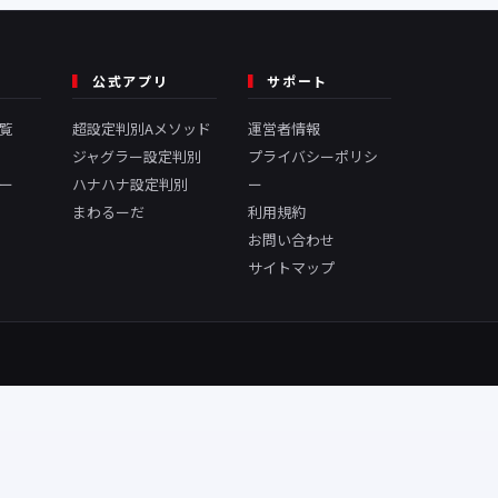
公式アプリ
サポート
覧
超設定判別Aメソッド
運営者情報
ジャグラー設定判別
プライバシーポリシ
ー
ハナハナ設定判別
ー
まわるーだ
利用規約
お問い合わせ
サイトマップ