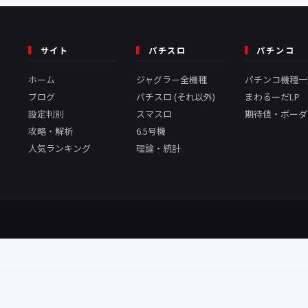
サイト
パチスロ
パチンコ
ホーム
ジャグラー全機種
パチンコ機種一
ブログ
パチスロ (それ以外)
まわるーだLP
設定判別
スマスロ
期待値・ボーダ
攻略・解析
6.5号機
人気ランキング
理論・統計