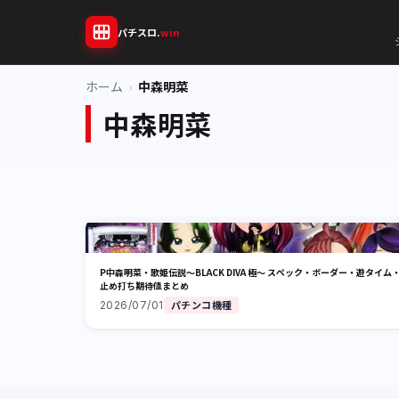
パチスロ.
win
ホーム
中森明菜
中森明菜
© 大一商会 / 画像出典: https://1geki.jp/pachinko/p_nakamoriaki
b
P中森明菜・歌姫伝説～BLACK DIVA 極～ スペック・ボーダー・遊タイム
止め打ち期待値まとめ
パチンコ機種
2026/07/01