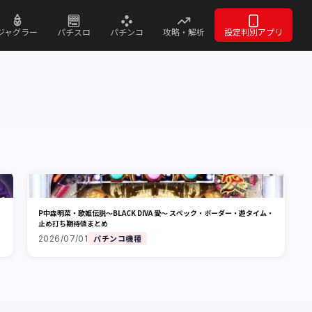
ジャグラー
パチスロ
パチンコ
攻略・解析
設定判別アプリ
na_
© D-light / 画像出典: https://p-gabu.jp/guideworks/machinecontent
dk/
s/detail/6640
・
P中森明菜・歌姫伝説～BLACK DIVA 愛～ スペック・ボーダー・遊タイム・
止め打ち期待値まとめ
パチンコ機種
2026/07/01