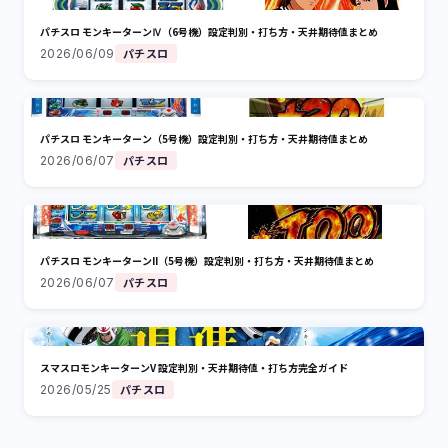
© 山佐
パチスロ モンキーターンⅣ（6号機）設定判別・打ち方・天井期待値まとめ
パチスロ
2026/06/09
© 山佐 / 画像出典: https://yamasa-next.co.jp/model_mkt/
パチスロ モンキーターン（5号機）設定判別・打ち方・天井期待値まとめ
パチスロ
2026/06/07
© 山佐ネクスト株式会社 / 画像出典: https://yamasa-next.co.jp/model_mk
t2/
パチスロ モンキーターンII（5号機）設定判別・打ち方・天井期待値まとめ
パチスロ
2026/06/07
© 山佐
スマスロモンキーターンV 設定判別・天井期待値・打ち方完全ガイド
パチスロ
2026/05/25