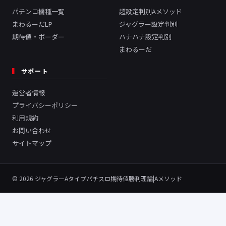
パチンコ機種一覧
超設定判別Aメソッド
まわるーだLP
ジャグラー設定判別
期待値・ボーダー
ハナハナ設定判別
まわるーだ
サポート
運営者情報
プライバシーポリシー
利用規約
お問い合わせ
サイトマップ
© 2026 ジャグラーAタイプパチスロ期待値勝利理論|Aメソッド