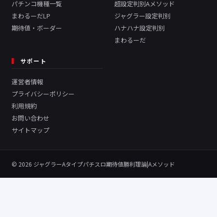
パチンコ機種一覧
超設定判別Aメソッド
まわるーだLP
ジャグラー設定判別
期待値・ボーダー
ハナハナ設定判別
まわるーだ
サポート
運営者情報
プライバシーポリシー
利用規約
お問い合わせ
サイトマップ
© 2026 ジャグラーAタイプパチスロ期待値勝利理論|Aメソッド