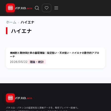
パチスロ.
win
ホーム
ハイエナ
ハイエナ
機械割と期待値計算の基礎理論｜設定狙い・天井狙い・ハイエナの数学的アプロ
ーチ
理論・統計
2026/05/22
パチスロ.
win
パチスロ・パチンコの設定判別と実戦データを、現役プレイヤー目線で。