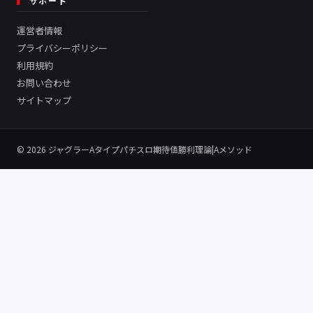
サポート
運営者情報
プライバシーポリシー
利用規約
お問い合わせ
サイトマップ
© 2026 ジャグラーAタイプパチスロ期待値勝利理論|Aメソッド