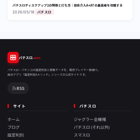
パチスロディスクアップ2の特徴と打ち方｜技術介入A+ATの最高峰を攻略する
パチスロ
2026/05/18
パチスロ.
win
パチスロ・パチンコの設定判別と実戦データを、現役プレイヤー目線で。
自社アプリ「設定判別Aメソッド」シリーズの公式サイトです。
RSS
サイト
パチスロ
ホーム
ジャグラー全機種
ブログ
パチスロ (それ以外)
設定判別
スマスロ