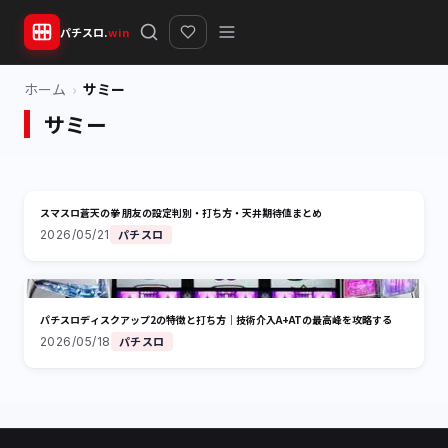
パチスロ.
win
ホーム
サミー
サミー
スマスロ蒼天の拳 朋友の設定判別・打ち方・天井期待値まとめ
パチスロ
2026/05/21
©Sammy（P-WORLD 経由）
パチスロディスクアップ2の特徴と打ち方｜技術介入A+ATの最高峰を攻略する
パチスロ
2026/05/18