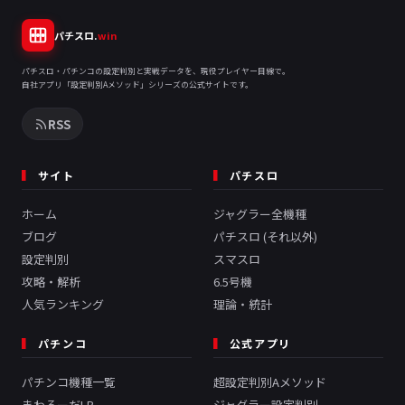
パチスロ.
win
パチスロ・パチンコの設定判別と実戦データを、現役プレイヤー目線で。
自社アプリ「設定判別Aメソッド」シリーズの公式サイトです。
RSS
サイト
パチスロ
ホーム
ジャグラー全機種
ブログ
パチスロ (それ以外)
設定判別
スマスロ
攻略・解析
6.5号機
人気ランキング
理論・統計
パチンコ
公式アプリ
パチンコ機種一覧
超設定判別Aメソッド
まわるーだLP
ジャグラー設定判別