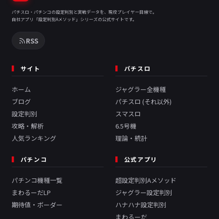
パチスロ・パチンコの設定判別と実戦データを、現役プレイヤー目線で。
自社アプリ「設定判別Aメソッド」シリーズの公式サイトです。
RSS
サイト
パチスロ
ホーム
ジャグラー全機種
ブログ
パチスロ (それ以外)
設定判別
スマスロ
攻略・解析
6.5号機
人気ランキング
理論・統計
パチンコ
公式アプリ
パチンコ機種一覧
超設定判別Aメソッド
まわるーだLP
ジャグラー設定判別
期待値・ボーダー
ハナハナ設定判別
まわるーだ