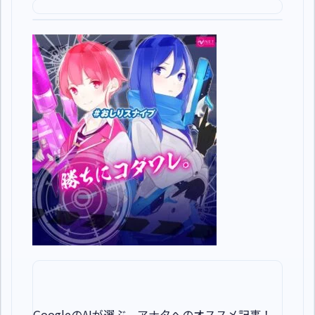
GoogleのAIが選ぶ、アナタへのオススメ記事！