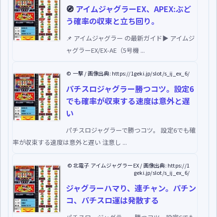
🧭
アイムジャグラーEX、APEX:ぶど
う確率の収束と立ち回り。
📌 アイムジャグラー の最新ガイド▶︎ アイムジ
ャグラーEX/EX-AE（5号機 ...
© 一撃 / 画像出典: https://1geki.jp/slot/s_ij_ex_6/
パチスロジャグラー勝つコツ。設定6
でも確率が収束する速度は意外と遅
い
パチスロジャグラーで勝つコツ。 設定6でも確
率が収束する速度は意外と遅い 注意し ...
© 北電子 アイムジャグラーEX / 画像出典: https://1
geki.jp/slot/s_ij_ex_6/
ジャグラーハマり、連チャン。パチン
コ、パチスロ運は発散する