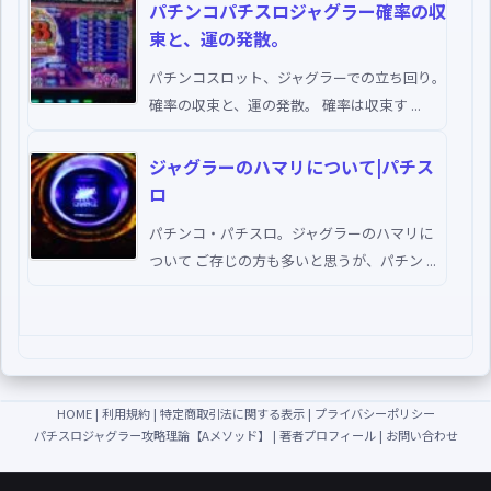
パチンコパチスロジャグラー確率の収
束と、運の発散。
パチンコスロット、ジャグラーでの立ち回り。
確率の収束と、運の発散。 確率は収束す ...
ジャグラーのハマリについて|パチス
ロ
パチンコ・パチスロ。ジャグラーのハマリに
ついて ご存じの方も多いと思うが、パチン ...
HOME
|
利用規約
|
特定商取引法に関する表示
|
プライバシーポリシー
パチスロジャグラー攻略理論【Aメソッド】
|
著者プロフィール
|
お問い合わせ