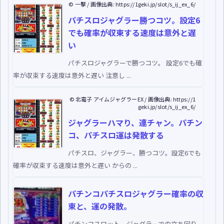
© 一撃 / 画像出典: https://1geki.jp/slot/s_ij_ex_6/
パチスロジャグラー勝つコツ。設定6
でも確率が収束する速度は意外と遅
い
パチスロジャグラーで勝つコツ。 設定6でも確
率が収束する速度は意外と遅い 注意し ...
© 北電子 アイムジャグラーEX / 画像出典: https://1
geki.jp/slot/s_ij_ex_6/
ジャグラーハマり、連チャン。パチン
コ、パチスロ運は発散する
パチスロ、ジャグラー、勝つコツ。設定6でも
確率が収束する速度は意外と遅い からの ...
パチンコパチスロジャグラー確率の収
束と、運の発散。
パチンコスロット、ジャグラーでの立ち回り。