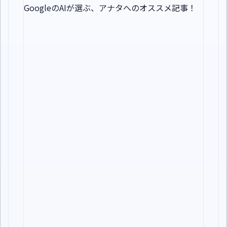
GoogleのAIが選ぶ、アナタへのオススメ記事！