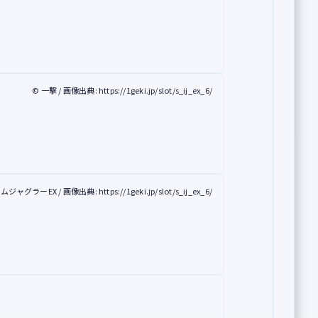
© 一撃 / 画像出典: https://1geki.jp/slot/s_ij_ex_6/
ャグラーEX / 画像出典: https://1geki.jp/slot/s_ij_ex_6/