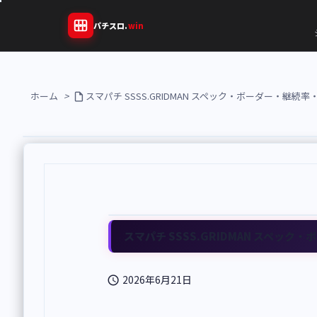
パチスロ.
win
ホーム
>
スマパチ SSSS.GRIDMAN スペック・ボーダー・継

スマパチ SSSS.GRIDMAN スペッ
2026年6月21日
