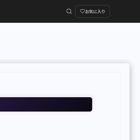
お気に入り