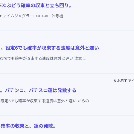
PEX:ぶどう確率の収束と立ち回り。
アイムジャグラーEX/EX-AE（5号機 ...
。設定6でも確率が収束する速度は意外と遅い
定6でも確率が収束する速度は意外と遅い 注意し ...
© 北電子 アイムジ
ン。パチンコ、パチスロ運は発散する
定6でも確率が収束する速度は意外と遅い からの ...
ー確率の収束と、運の発散。