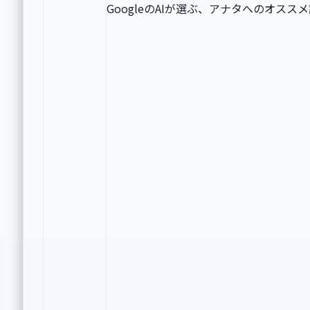
GoogleのAIが選ぶ、アナタへのオスス