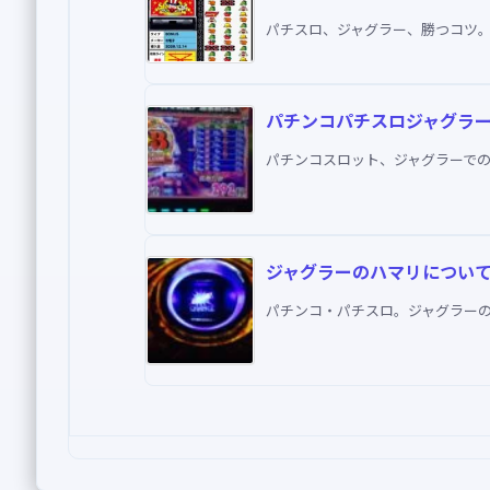
パチスロ、ジャグラー、勝つコツ。設
パチンコパチスロジャグラ
パチンコスロット、ジャグラーでの立
ジャグラーのハマリについて
パチンコ・パチスロ。ジャグラーのハ