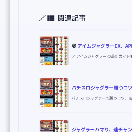
🔗
関連記事

🧭
アイムジャグラーEX、A
📌 アイムジャグラー の最新ガイド▶︎ 
パチスロジャグラー勝つコツ
パチスロジャグラーで勝つコツ。 設
ジャグラーハマり、連チャ