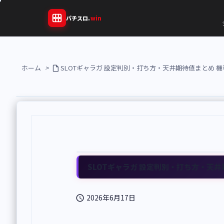
パチスロ.
win
ホーム
>
SLOTギャラガ 設定判別・打ち方・天井期待値まとめ 

SLOTギャラガ 設定判別・打ち方・天井
2026年6月17日
