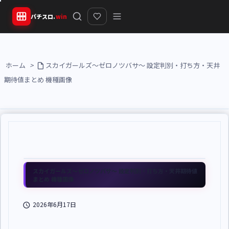
パチスロ.
win
ホーム
>
スカイガールズ～ゼロノツバサ～ 設定判別・打ち方・天井

期待値まとめ 機種画像
スカイガールズ～ゼロノツバサ～ 設定判別・打ち方・天井期待値
まとめ 機種画像
2026年6月17日
