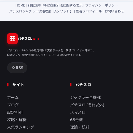
HOME
|
利用規約
|
特定商取引法に関する表示
|
プライバシーポリシー
パチスロジャグラー攻略理論【Aメソッド】
|
著者プロフィール
|
お問い合わせ
パチスロ.
win
パチスロ・パチンコの設定判別と実戦データを、現役プレイヤー目線で。
自社アプリ「設定判別Aメソッド」シリーズの公式サイトです。
RSS
サイト
パチスロ
ホーム
ジャグラー全機種
ブログ
パチスロ (それ以外)
設定判別
スマスロ
攻略・解析
6.5号機
人気ランキング
理論・統計