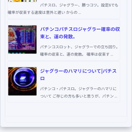
パチスロ、ジャグラー、勝つコツ。設定6でも
確率が収束する速度は意外と遅い からの ...
パチンコパチスロジャグラー確率の収
束と、運の発散。
パチンコスロット、ジャグラーでの立ち回り。
確率の収束と、運の発散。 確率は収束す ...
ジャグラーのハマリについて|パチス
ロ
パチンコ・パチスロ。ジャグラーのハマリに
ついて ご存じの方も多いと思うが、パチン ...