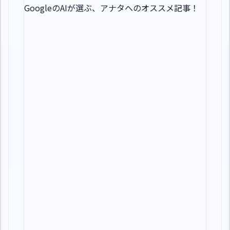
GoogleのAIが選ぶ、アナタへのオススメ記事！