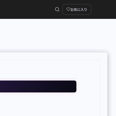
お気に入り