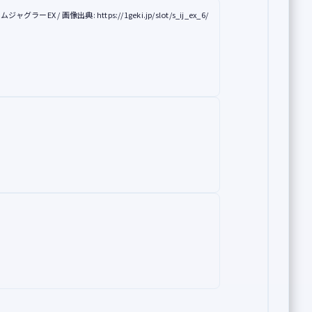
ャグラーEX / 画像出典: https://1geki.jp/slot/s_ij_ex_6/