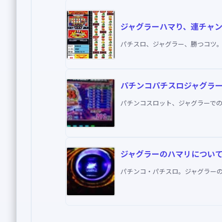
ジャグラーハマり、連チャ
パチスロ、ジャグラー、勝つコツ。設
パチンコパチスロジャグラ
パチンコスロット、ジャグラーでの立
ジャグラーのハマリについて
パチンコ・パチスロ。ジャグラーのハ