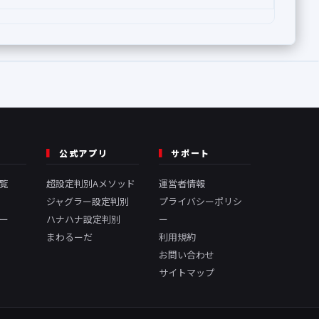
公式アプリ
サポート
覧
超設定判別Aメソッド
運営者情報
ジャグラー設定判別
プライバシーポリシ
ー
ハナハナ設定判別
ー
まわるーだ
利用規約
お問い合わせ
サイトマップ