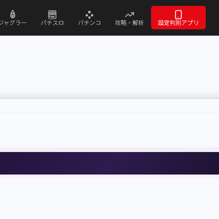
ジャグラー
パチスロ
パチンコ
攻略・解析
設定判別アプリ