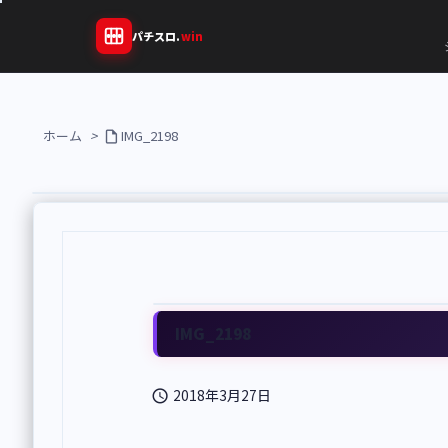
パチスロ.
win
ホーム
>
IMG_2198

IMG_2198
2018年3月27日
