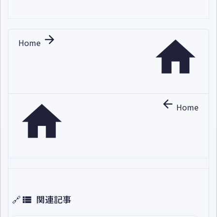


Home


Home
🔗
関連記事
