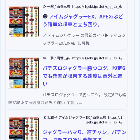
© 一撃 / 画像出典: https://1geki.jp/slot/s_ij_ex_6/
🧭
アイムジャグラーEX、APEX:ぶど
う確率の収束と立ち回り。
📌 アイムジャグラー の最新ガイド▶︎ アイムジ
ャグラーEX/EX-AE（5号機 ...
© 一撃 / 画像出典: https://1geki.jp/slot/s_ij_ex_6/
パチスロジャグラー勝つコツ。設定6
でも確率が収束する速度は意外と遅
い
パチスロジャグラーで勝つコツ。 設定6でも確
率が収束する速度は意外と遅い 注意し ...
© 北電子 アイムジャグラーEX / 画像出典: https://1
geki.jp/slot/s_ij_ex_6/
ジャグラーハマり、連チャン。パチン
コ、パチスロ運は発散する