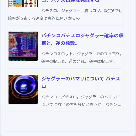
パチスロ、ジャグラー、勝つコツ。設定6でも
確率が収束する速度は意外と遅い からの ...
パチンコパチスロジャグラー確率の収
束と、運の発散。
パチンコスロット、ジャグラーでの立ち回り。
確率の収束と、運の発散。 確率は収束す ...
ジャグラーのハマリについて|パチス
ロ
パチンコ・パチスロ。ジャグラーのハマリに
ついて ご存じの方も多いと思うが、パチン ...