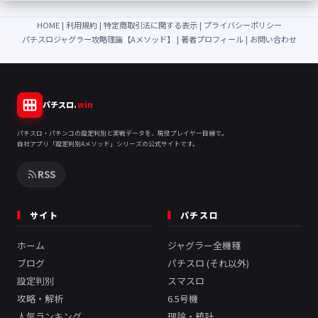
HOME
|
利用規約
|
特定商取引法に関する表示
|
プライバシーポリシー
パチスロジャグラー攻略理論【Aメソッド】
|
著者プロフィール
|
お問い合わせ
パチスロ.
win
パチスロ・パチンコの設定判別と実戦データを、現役プレイヤー目線で。
自社アプリ「設定判別Aメソッド」シリーズの公式サイトです。
RSS
サイト
パチスロ
ホーム
ジャグラー全機種
ブログ
パチスロ (それ以外)
設定判別
スマスロ
攻略・解析
6.5号機
人気ランキング
理論・統計