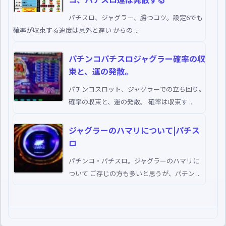
パチスロ、ジャグラー、勝つコツ。設定6でも
確率が収束する速度は意外と遅い からの ...
パチンコパチスロジャグラー確率の収
束と、運の発散。
パチンコスロット、ジャグラーでの立ち回り。
確率の収束と、運の発散。 確率は収束す ...
ジャグラーのハマリについて|パチス
ロ
パチンコ・パチスロ。ジャグラーのハマリに
ついて ご存じの方も多いと思うが、パチン ...