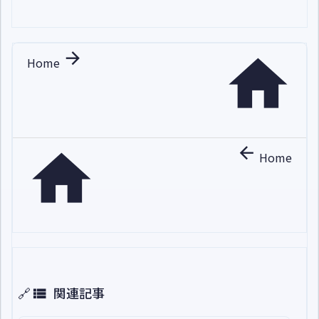


Home


Home
🔗
関連記事
