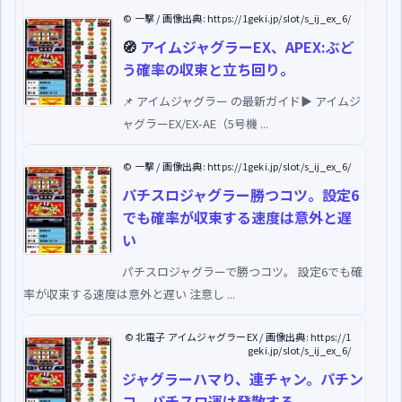
© 一撃 / 画像出典: https://1geki.jp/slot/s_ij_ex_6/
🧭
アイムジャグラーEX、APEX:ぶど
う確率の収束と立ち回り。
📌 アイムジャグラー の最新ガイド▶︎ アイムジ
ャグラーEX/EX-AE（5号機 ...
© 一撃 / 画像出典: https://1geki.jp/slot/s_ij_ex_6/
パチスロジャグラー勝つコツ。設定6
でも確率が収束する速度は意外と遅
い
パチスロジャグラーで勝つコツ。 設定6でも確
率が収束する速度は意外と遅い 注意し ...
© 北電子 アイムジャグラーEX / 画像出典: https://1
geki.jp/slot/s_ij_ex_6/
ジャグラーハマり、連チャン。パチン
コ、パチスロ運は発散する