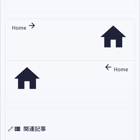


Home


Home
🔗
関連記事
