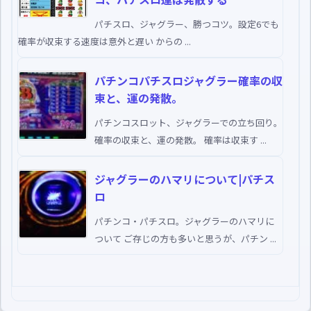
パチスロ、ジャグラー、勝つコツ。設定6でも
確率が収束する速度は意外と遅い からの ...
パチンコパチスロジャグラー確率の収
束と、運の発散。
パチンコスロット、ジャグラーでの立ち回り。
確率の収束と、運の発散。 確率は収束す ...
ジャグラーのハマリについて|パチス
ロ
パチンコ・パチスロ。ジャグラーのハマリに
ついて ご存じの方も多いと思うが、パチン ...