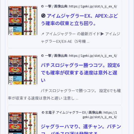
© 一撃 / 画像出典: https://1geki.jp/slot/s_ij_ex_6/
🧭
アイムジャグラーEX、APEX:ぶど
う確率の収束と立ち回り。
📌 アイムジャグラー の最新ガイド▶︎ アイムジ
ャグラーEX/EX-AE（5号機 ...
© 一撃 / 画像出典: https://1geki.jp/slot/s_ij_ex_6/
パチスロジャグラー勝つコツ。設定6
でも確率が収束する速度は意外と遅
い
パチスロジャグラーで勝つコツ。 設定6でも確
率が収束する速度は意外と遅い 注意し ...
© 北電子 アイムジャグラーEX / 画像出典: https://1
geki.jp/slot/s_ij_ex_6/
ジャグラーハマり、連チャン。パチン
コ、パチスロ運は発散する