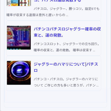
パチスロ、ジャグラー、勝つコツ。設定6でも
確率が収束する速度は意外と遅い からの ...
パチンコパチスロジャグラー確率の収
束と、運の発散。
パチンコスロット、ジャグラーでの立ち回り。
確率の収束と、運の発散。 確率は収束す ...
ジャグラーのハマリについて|パチス
ロ
パチンコ・パチスロ。ジャグラーのハマリに
ついて ご存じの方も多いと思うが、パチン ...