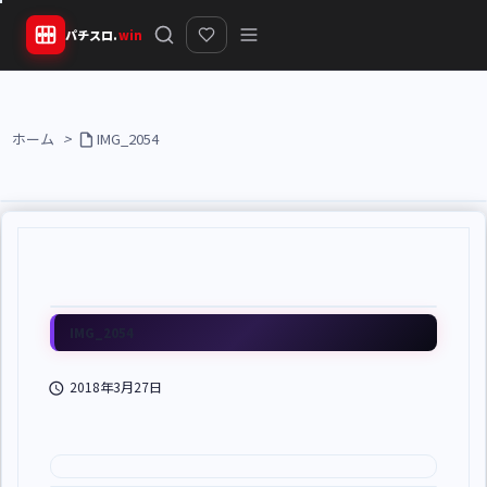
パチスロ.
win
ホーム
>
IMG_2054

IMG_2054
2018年3月27日
