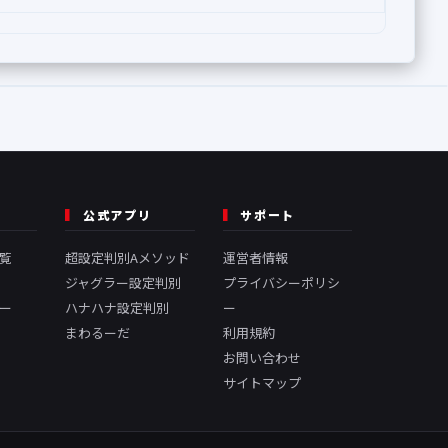
公式アプリ
サポート
覧
超設定判別Aメソッド
運営者情報
ジャグラー設定判別
プライバシーポリシ
ー
ハナハナ設定判別
ー
まわるーだ
利用規約
お問い合わせ
サイトマップ