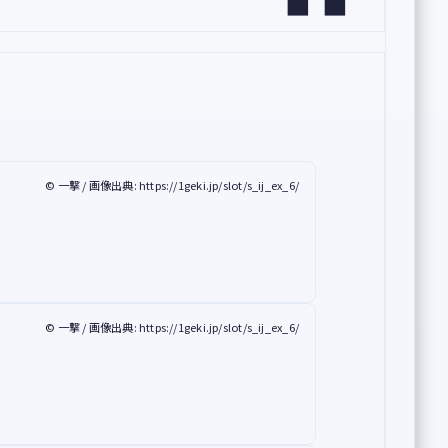
© 一撃 / 画像出典: https://1geki.jp/slot/s_ij_ex_6/
© 一撃 / 画像出典: https://1geki.jp/slot/s_ij_ex_6/