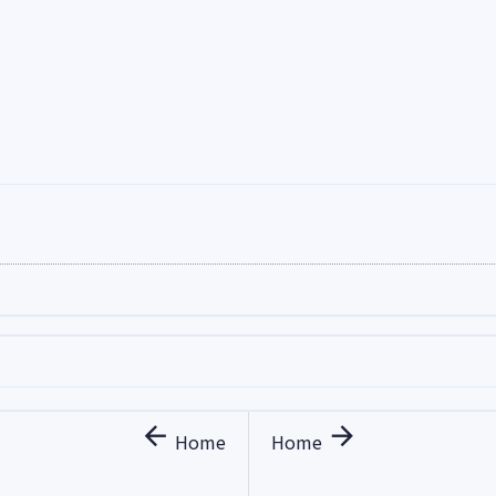


Home
Home