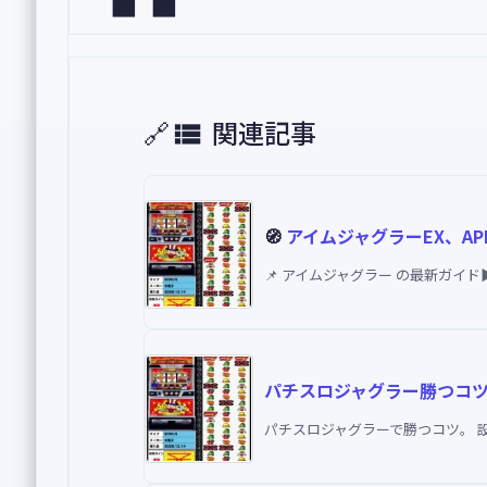
🔗
関連記事

🧭
アイムジャグラーEX、A
📌 アイムジャグラー の最新ガイド▶︎ 
パチスロジャグラー勝つコツ
パチスロジャグラーで勝つコツ。 設