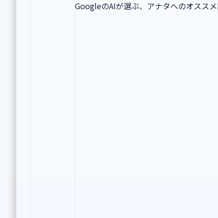
GoogleのAIが選ぶ、アナタへのオスス