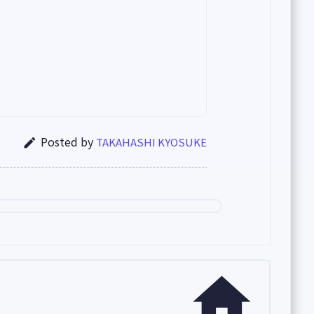
Posted by
TAKAHASHI KYOSUKE

