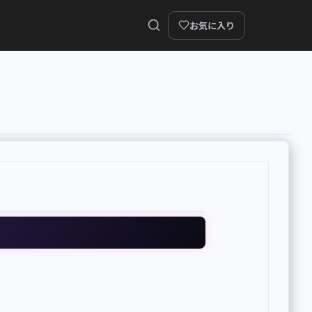
お気に入り