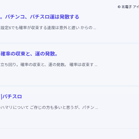
© 北電子 アイムジ
ン。パチンコ、パチスロ運は発散する
定6でも確率が収束する速度は意外と遅い からの ...
ー確率の収束と、運の発散。
ち回り。確率の収束と、運の発散。 確率は収束す ...
|パチスロ
マリについて ご存じの方も多いと思うが、パチン ...