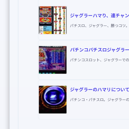
ジャグラーハマり、連チャ
パチスロ、ジャグラー、勝つコツ。設
パチンコパチスロジャグラ
パチンコスロット、ジャグラーでの立
ジャグラーのハマリについて
パチンコ・パチスロ。ジャグラーのハ