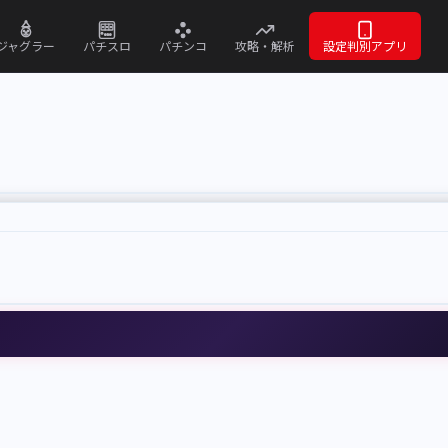
ジャグラー
パチスロ
パチンコ
攻略・解析
設定判別アプリ