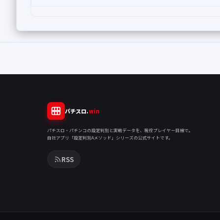
パチスロ.
win
パチスロ・パチンコの設定判別と実戦データを、現役プレイヤー目線で。
自社アプリ「設定判別Aメソッド」シリーズの公式サイトです。
RSS