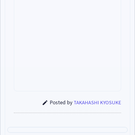
Posted by
TAKAHASHI KYOSUKE
