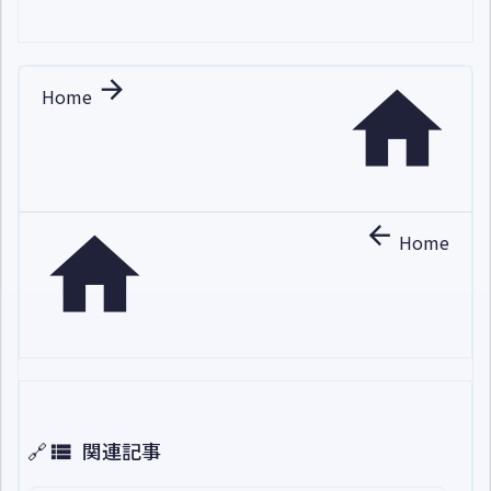


Home


Home
🔗
関連記事
