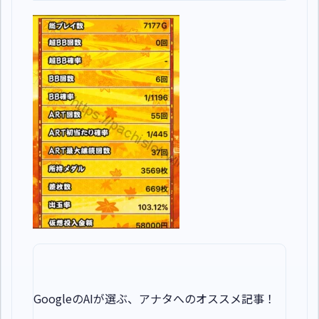
GoogleのAIが選ぶ、アナタへのオススメ記事！