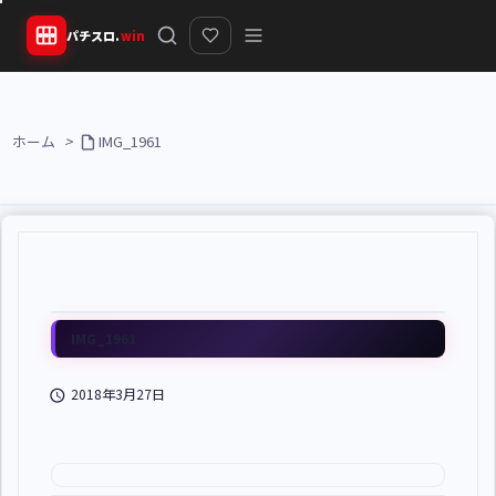
パチスロ.
win
ホーム
>
IMG_1961

IMG_1961
2018年3月27日
