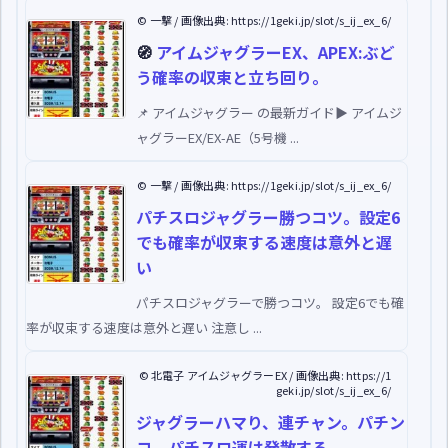
© 一撃 / 画像出典: https://1geki.jp/slot/s_ij_ex_6/
🧭
アイムジャグラーEX、APEX:ぶど
う確率の収束と立ち回り。
📌 アイムジャグラー の最新ガイド▶︎ アイムジ
ャグラーEX/EX-AE（5号機 ...
© 一撃 / 画像出典: https://1geki.jp/slot/s_ij_ex_6/
パチスロジャグラー勝つコツ。設定6
でも確率が収束する速度は意外と遅
い
パチスロジャグラーで勝つコツ。 設定6でも確
率が収束する速度は意外と遅い 注意し ...
© 北電子 アイムジャグラーEX / 画像出典: https://1
geki.jp/slot/s_ij_ex_6/
ジャグラーハマり、連チャン。パチン
コ、パチスロ運は発散する