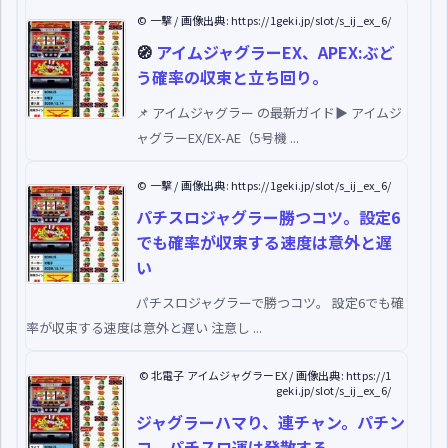
© 一撃 / 画像出典: https://1geki.jp/slot/s_ij_ex_6/
🧭
アイムジャグラーEX、APEX:ぶど
う確率の収束と立ち回り。
📌 アイムジャグラー の最新ガイド▶︎ アイムジ
ャグラーEX/EX-AE（5号機 ...
© 一撃 / 画像出典: https://1geki.jp/slot/s_ij_ex_6/
パチスロジャグラー勝つコツ。設定6
でも確率が収束する速度は意外と遅
い
パチスロジャグラーで勝つコツ。 設定6でも確
率が収束する速度は意外と遅い 注意し ...
© 北電子 アイムジャグラーEX / 画像出典: https://1
geki.jp/slot/s_ij_ex_6/
ジャグラーハマり、連チャン。パチン
コ、パチスロ運は発散する