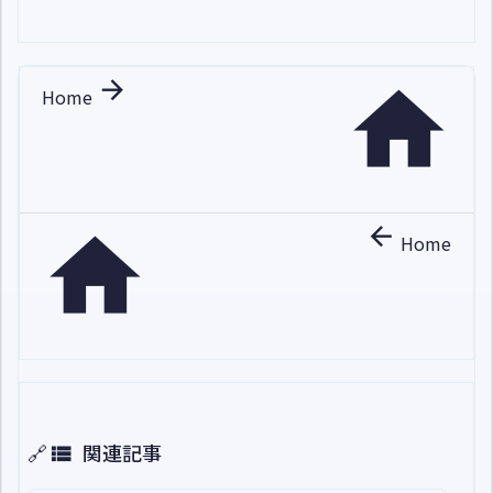


Home


Home
🔗
関連記事
