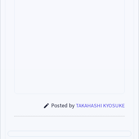
Posted by
TAKAHASHI KYOSUKE
