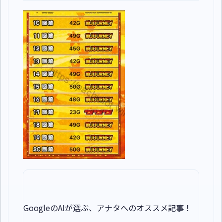
GoogleのAIが選ぶ、アナタへのオススメ記事！