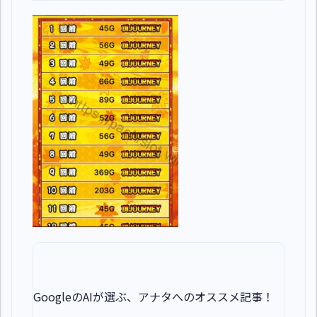
GoogleのAIが選ぶ、アナタへのオススメ記事！