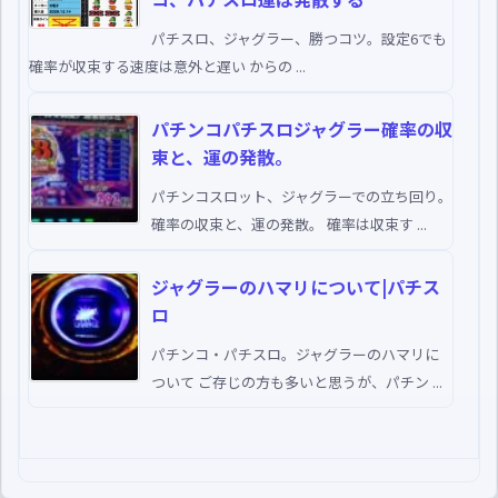
パチスロ、ジャグラー、勝つコツ。設定6でも
確率が収束する速度は意外と遅い からの ...
パチンコパチスロジャグラー確率の収
束と、運の発散。
パチンコスロット、ジャグラーでの立ち回り。
確率の収束と、運の発散。 確率は収束す ...
ジャグラーのハマリについて|パチス
ロ
パチンコ・パチスロ。ジャグラーのハマリに
ついて ご存じの方も多いと思うが、パチン ...