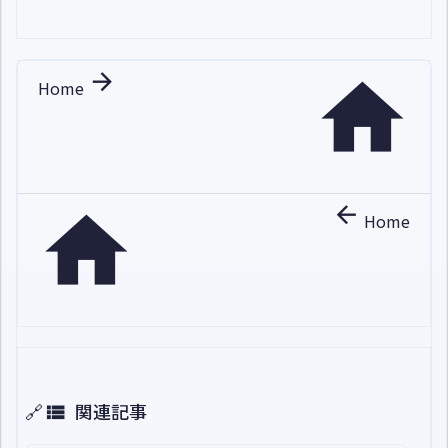


Home


Home
🔗
関連記事
