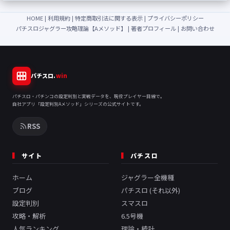
HOME
|
利用規約
|
特定商取引法に関する表示
|
プライバシーポリシー
パチスロジャグラー攻略理論【Aメソッド】
|
著者プロフィール
|
お問い合わせ
パチスロ.
win
パチスロ・パチンコの設定判別と実戦データを、現役プレイヤー目線で。
自社アプリ「設定判別Aメソッド」シリーズの公式サイトです。
RSS
サイト
パチスロ
ホーム
ジャグラー全機種
ブログ
パチスロ (それ以外)
設定判別
スマスロ
攻略・解析
6.5号機
人気ランキング
理論・統計