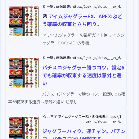
© 一撃 / 画像出典: https://1geki.jp/slot/s_ij_ex_6/
🧭
アイムジャグラーEX、APEX:ぶど
う確率の収束と立ち回り。
📌 アイムジャグラー の最新ガイド▶︎ アイムジ
ャグラーEX/EX-AE（5号機 ...
© 一撃 / 画像出典: https://1geki.jp/slot/s_ij_ex_6/
パチスロジャグラー勝つコツ。設定6
でも確率が収束する速度は意外と遅
い
パチスロジャグラーで勝つコツ。 設定6でも確
率が収束する速度は意外と遅い 注意し ...
© 北電子 アイムジャグラーEX / 画像出典: https://1
geki.jp/slot/s_ij_ex_6/
ジャグラーハマり、連チャン。パチン
コ、パチスロ運は発散する