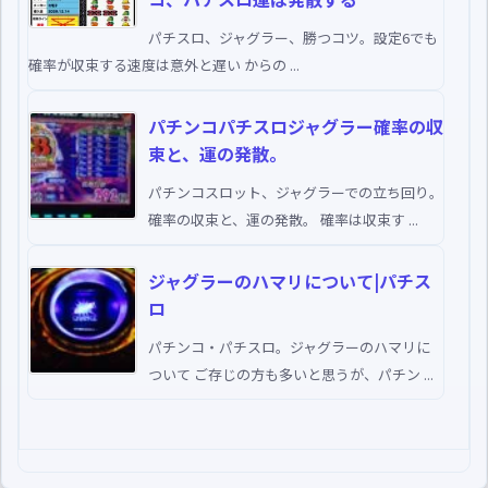
パチスロ、ジャグラー、勝つコツ。設定6でも
確率が収束する速度は意外と遅い からの ...
パチンコパチスロジャグラー確率の収
束と、運の発散。
パチンコスロット、ジャグラーでの立ち回り。
確率の収束と、運の発散。 確率は収束す ...
ジャグラーのハマリについて|パチス
ロ
パチンコ・パチスロ。ジャグラーのハマリに
ついて ご存じの方も多いと思うが、パチン ...