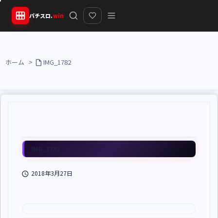
パチスロ.
win
ホーム
>
IMG_1782

IMG_1782
2018年3月27日
