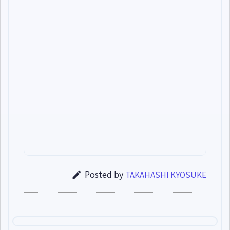
Posted by
TAKAHASHI KYOSUKE
