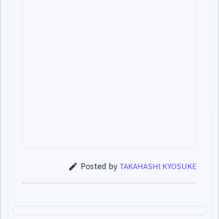
Posted by
TAKAHASHI KYOSUKE
