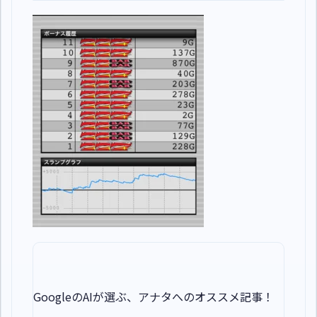
GoogleのAIが選ぶ、アナタへのオススメ記事！