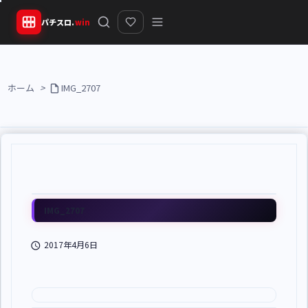
パチスロ.
win
ホーム
>
IMG_2707

IMG_2707
2017年4月6日
