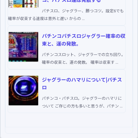
パチスロ、ジャグラー、勝つコツ。設定6でも
確率が収束する速度は意外と遅い からの ...
パチンコパチスロジャグラー確率の収
束と、運の発散。
パチンコスロット、ジャグラーでの立ち回り。
確率の収束と、運の発散。 確率は収束す ...
ジャグラーのハマリについて|パチス
ロ
パチンコ・パチスロ。ジャグラーのハマリに
ついて ご存じの方も多いと思うが、パチン ...