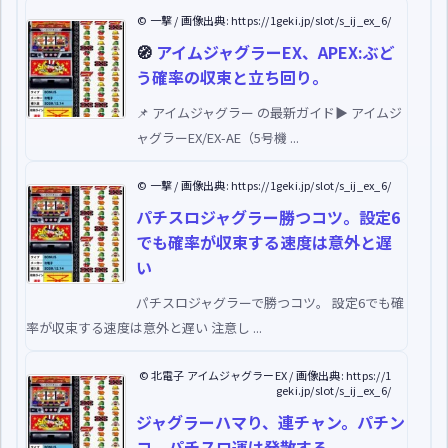
© 一撃 / 画像出典: https://1geki.jp/slot/s_ij_ex_6/
🧭
アイムジャグラーEX、APEX:ぶど
う確率の収束と立ち回り。
📌 アイムジャグラー の最新ガイド▶︎ アイムジ
ャグラーEX/EX-AE（5号機 ...
© 一撃 / 画像出典: https://1geki.jp/slot/s_ij_ex_6/
パチスロジャグラー勝つコツ。設定6
でも確率が収束する速度は意外と遅
い
パチスロジャグラーで勝つコツ。 設定6でも確
率が収束する速度は意外と遅い 注意し ...
© 北電子 アイムジャグラーEX / 画像出典: https://1
geki.jp/slot/s_ij_ex_6/
ジャグラーハマり、連チャン。パチン
コ、パチスロ運は発散する