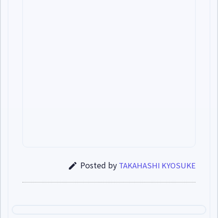
Posted by
TAKAHASHI KYOSUKE
