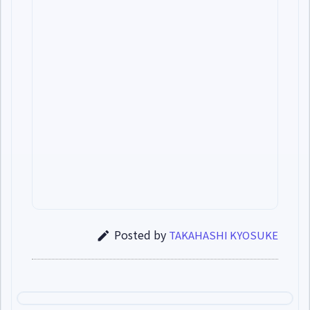
Posted by
TAKAHASHI KYOSUKE
