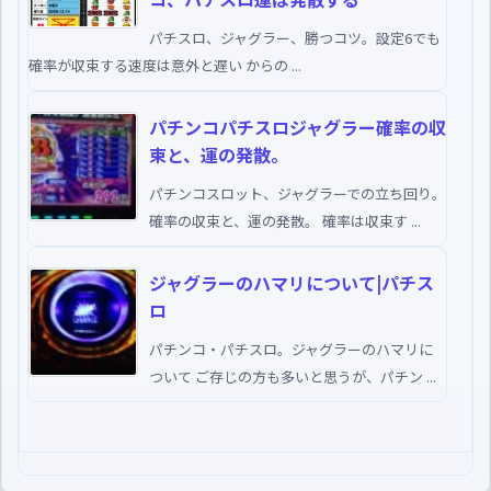
パチスロ、ジャグラー、勝つコツ。設定6でも
確率が収束する速度は意外と遅い からの ...
パチンコパチスロジャグラー確率の収
束と、運の発散。
パチンコスロット、ジャグラーでの立ち回り。
確率の収束と、運の発散。 確率は収束す ...
ジャグラーのハマリについて|パチス
ロ
パチンコ・パチスロ。ジャグラーのハマリに
ついて ご存じの方も多いと思うが、パチン ...