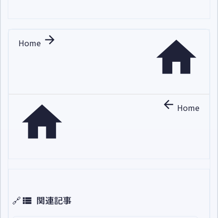


Home


Home
🔗
関連記事
