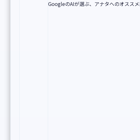
GoogleのAIが選ぶ、アナタへのオスス