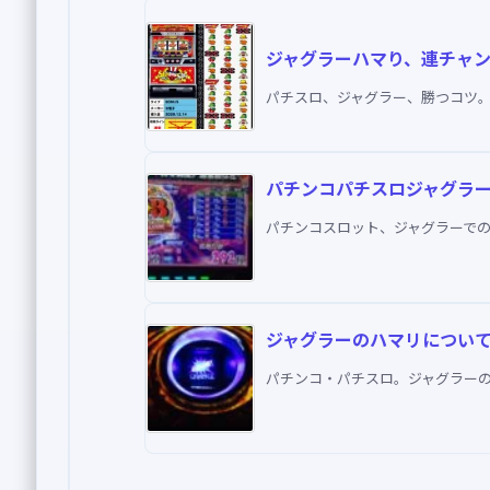
ジャグラーハマり、連チャ
パチスロ、ジャグラー、勝つコツ。設
パチンコパチスロジャグラ
パチンコスロット、ジャグラーでの立
ジャグラーのハマリについて
パチンコ・パチスロ。ジャグラーのハ