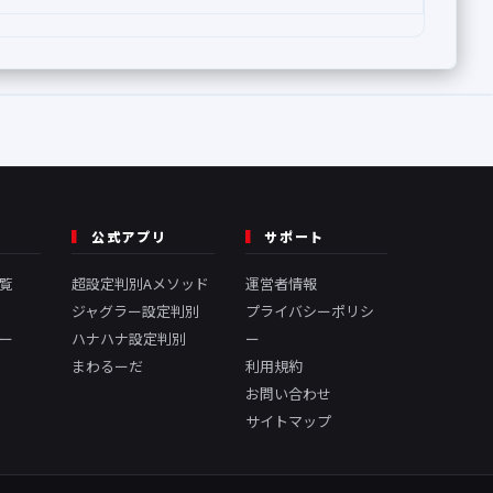
公式アプリ
サポート
覧
超設定判別Aメソッド
運営者情報
ジャグラー設定判別
プライバシーポリシ
ー
ハナハナ設定判別
ー
まわるーだ
利用規約
お問い合わせ
サイトマップ