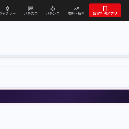
ジャグラー
パチスロ
パチンコ
攻略・解析
設定判別アプリ