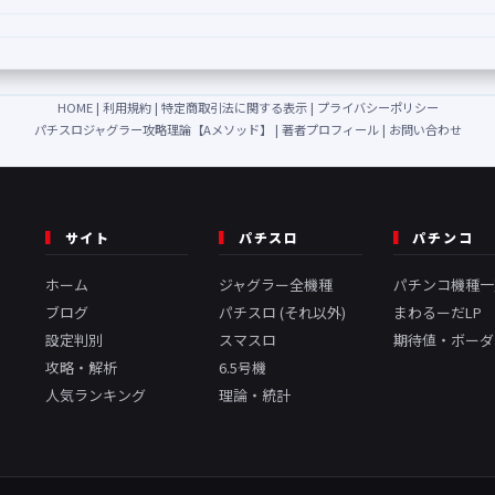
HOME
|
利用規約
|
特定商取引法に関する表示
|
プライバシーポリシー
パチスロジャグラー攻略理論【Aメソッド】
|
著者プロフィール
|
お問い合わせ
サイト
パチスロ
パチンコ
ホーム
ジャグラー全機種
パチンコ機種一
ブログ
パチスロ (それ以外)
まわるーだLP
設定判別
スマスロ
期待値・ボーダ
攻略・解析
6.5号機
人気ランキング
理論・統計