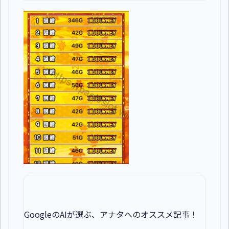
GoogleのAIが選ぶ、アナタへのオススメ記事！