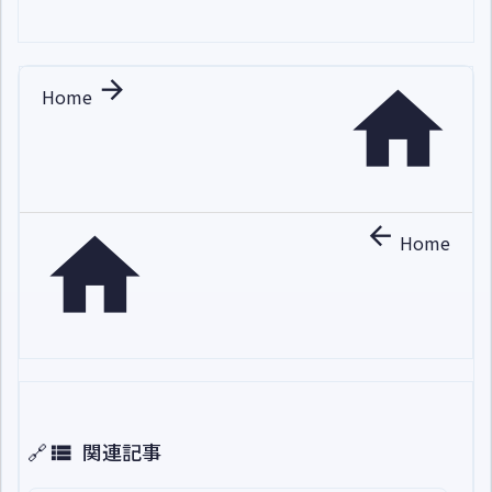


Home


Home
🔗
関連記事
