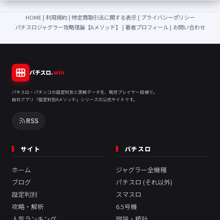
HOME
|
利用規約
|
特定商取引法に関する表示
|
プライバシーポリシー
パチスロジャグラー攻略理論【Aメソッド】
|
著者プロフィール
|
お問い合わせ
パチスロ.
win
パチスロ・パチンコの設定判別と実戦データを、現役プレイヤー目線で。
自社アプリ「設定判別Aメソッド」シリーズの公式サイトです。
RSS
サイト
パチスロ
ホーム
ジャグラー全機種
ブログ
パチスロ (それ以外)
設定判別
スマスロ
攻略・解析
6.5号機
人気ランキング
理論・統計