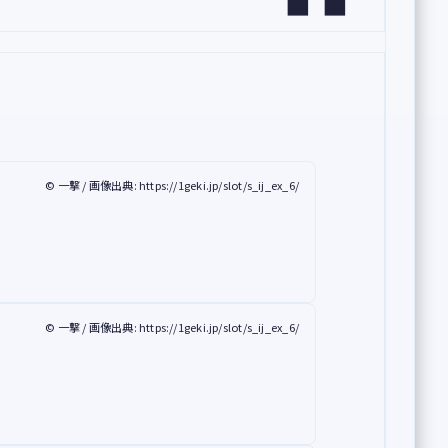
© 一撃 / 画像出典: https://1geki.jp/slot/s_ij_ex_6/
© 一撃 / 画像出典: https://1geki.jp/slot/s_ij_ex_6/