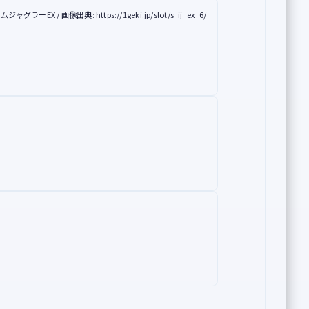
ャグラーEX / 画像出典: https://1geki.jp/slot/s_ij_ex_6/