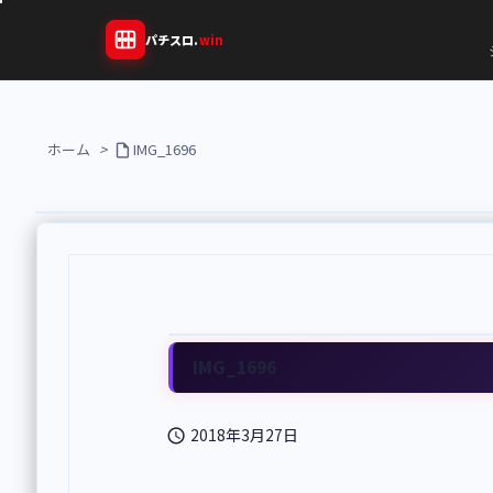
パチスロ.
win
ホーム
>
IMG_1696

IMG_1696
2018年3月27日
