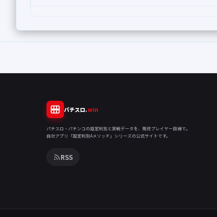
パチスロ.
win
パチスロ・パチンコの設定判別と実戦データを、現役プレイヤー目線で。
自社アプリ「設定判別Aメソッド」シリーズの公式サイトです。
RSS