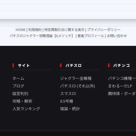
HOME
|
利用規約
|
特定商取引法に関する表示
|
プライバシーポリシー
パチスロジャグラー攻略理論【Aメソッド】
|
著者プロフィール
|
お問い合わせ
サイト
パチスロ
パチンコ
ホーム
ジャグラー全機種
パチンコ機種一
ブログ
パチスロ (それ以外)
まわるーだLP
設定判別
スマスロ
期待値・ボーダ
攻略・解析
6.5号機
人気ランキング
理論・統計