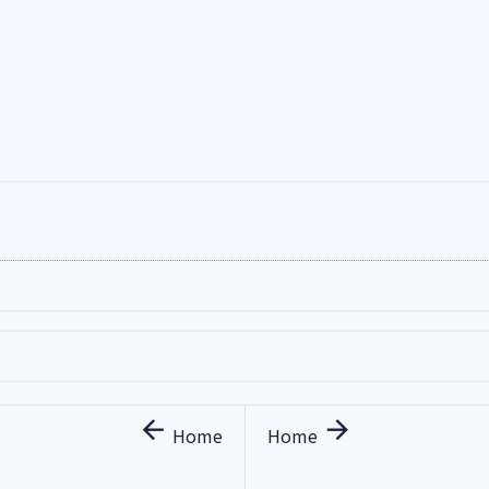


Home
Home