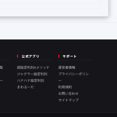
公式アプリ
サポート
覧
超設定判別Aメソッド
運営者情報
ジャグラー設定判別
プライバシーポリシ
ー
ハナハナ設定判別
ー
まわるーだ
利用規約
お問い合わせ
サイトマップ