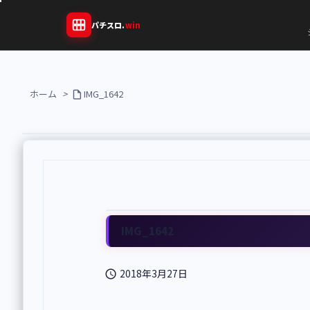
パチスロ.
win
ホーム
>
IMG_1642

IMG_1642
2018年3月27日
