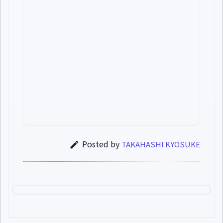
Posted by
TAKAHASHI KYOSUKE
