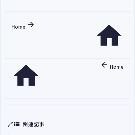


Home


Home
🔗
関連記事
