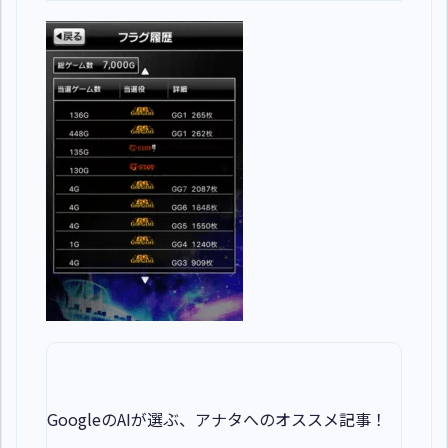
GoogleのAIが選ぶ、アナタへのオススメ記事！