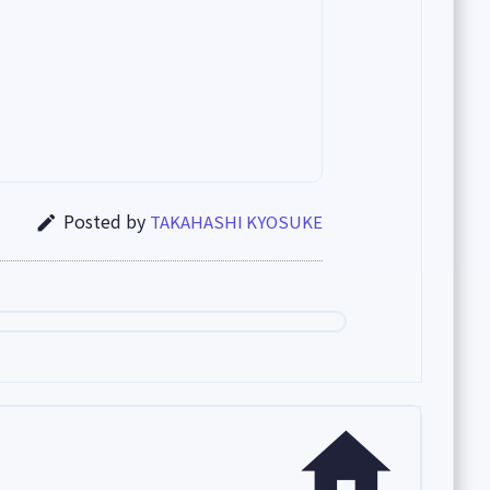
Posted by
TAKAHASHI KYOSUKE

