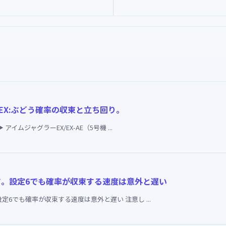
PEX:ぶどう確率の収束と立ち回り。
アイムジャグラーEX/EX-AE（5号機 ...
。設定6でも確率が収束する速度は意外と遅い
定6でも確率が収束する速度は意外と遅い 注意し ...