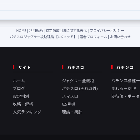
HOME
|
利用規約
|
特定商取引法に関する表示
|
プライバシーポリシー
パチスロジャグラー攻略理論【Aメソッド】
|
著者プロフィール
|
お問い合わせ
サイト
パチスロ
パチンコ
ホーム
ジャグラー全機種
パチンコ機種一
ブログ
パチスロ (それ以外)
まわるーだLP
設定判別
スマスロ
期待値・ボーダ
攻略・解析
6.5号機
人気ランキング
理論・統計