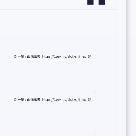
© 一撃 / 画像出典: https://1geki.jp/slot/s_ij_ex_6/
© 一撃 / 画像出典: https://1geki.jp/slot/s_ij_ex_6/