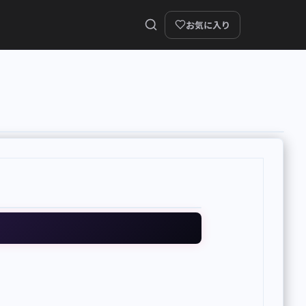
お気に入り