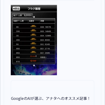
GoogleのAIが選ぶ、アナタへのオススメ記事！