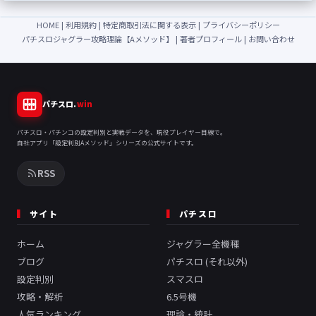
HOME
|
利用規約
|
特定商取引法に関する表示
|
プライバシーポリシー
パチスロジャグラー攻略理論【Aメソッド】
|
著者プロフィール
|
お問い合わせ
パチスロ.
win
パチスロ・パチンコの設定判別と実戦データを、現役プレイヤー目線で。
自社アプリ「設定判別Aメソッド」シリーズの公式サイトです。
RSS
サイト
パチスロ
ホーム
ジャグラー全機種
ブログ
パチスロ (それ以外)
設定判別
スマスロ
攻略・解析
6.5号機
人気ランキング
理論・統計