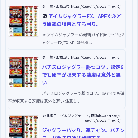
© 一撃 / 画像出典: https://1geki.jp/slot/s_ij_ex_6/
🧭
アイムジャグラーEX、APEX:ぶど
う確率の収束と立ち回り。
📌 アイムジャグラー の最新ガイド▶︎ アイムジ
ャグラーEX/EX-AE（5号機 ...
© 一撃 / 画像出典: https://1geki.jp/slot/s_ij_ex_6/
パチスロジャグラー勝つコツ。設定6
でも確率が収束する速度は意外と遅
い
パチスロジャグラーで勝つコツ。 設定6でも確
率が収束する速度は意外と遅い 注意し ...
© 北電子 アイムジャグラーEX / 画像出典: https://1
geki.jp/slot/s_ij_ex_6/
ジャグラーハマり、連チャン。パチン
コ、パチスロ運は発散する