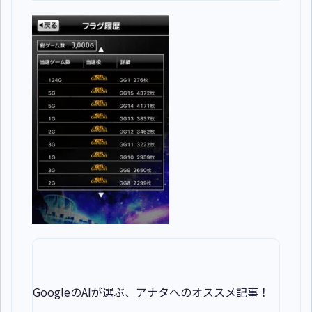
GoogleのAIが選ぶ、アナタへのオススメ記事！