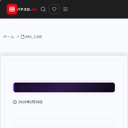
パチスロ.
win
ホーム
>
IMG_1268

IMG_1268
2018年2月28日
