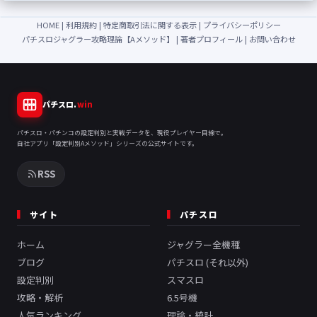
HOME
|
利用規約
|
特定商取引法に関する表示
|
プライバシーポリシー
パチスロジャグラー攻略理論【Aメソッド】
|
著者プロフィール
|
お問い合わせ
パチスロ.
win
パチスロ・パチンコの設定判別と実戦データを、現役プレイヤー目線で。
自社アプリ「設定判別Aメソッド」シリーズの公式サイトです。
RSS
サイト
パチスロ
ホーム
ジャグラー全機種
ブログ
パチスロ (それ以外)
設定判別
スマスロ
攻略・解析
6.5号機
人気ランキング
理論・統計