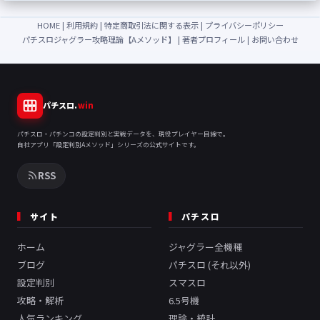
HOME
|
利用規約
|
特定商取引法に関する表示
|
プライバシーポリシー
パチスロジャグラー攻略理論【Aメソッド】
|
著者プロフィール
|
お問い合わせ
パチスロ.
win
パチスロ・パチンコの設定判別と実戦データを、現役プレイヤー目線で。
自社アプリ「設定判別Aメソッド」シリーズの公式サイトです。
RSS
サイト
パチスロ
ホーム
ジャグラー全機種
ブログ
パチスロ (それ以外)
設定判別
スマスロ
攻略・解析
6.5号機
人気ランキング
理論・統計