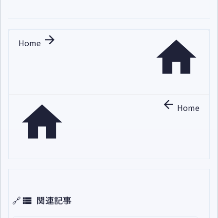


Home


Home
🔗
関連記事
