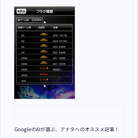
GoogleのAIが選ぶ、アナタへのオススメ記事！