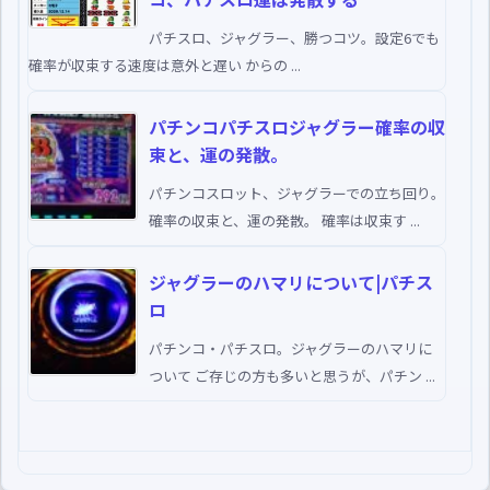
パチスロ、ジャグラー、勝つコツ。設定6でも
確率が収束する速度は意外と遅い からの ...
パチンコパチスロジャグラー確率の収
束と、運の発散。
パチンコスロット、ジャグラーでの立ち回り。
確率の収束と、運の発散。 確率は収束す ...
ジャグラーのハマリについて|パチス
ロ
パチンコ・パチスロ。ジャグラーのハマリに
ついて ご存じの方も多いと思うが、パチン ...