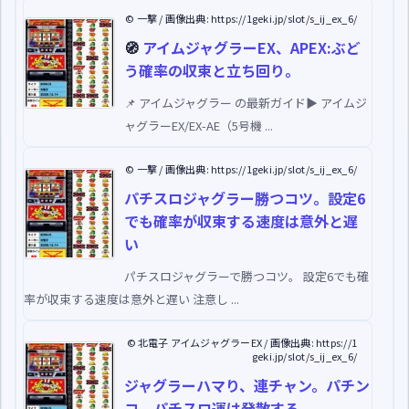
© 一撃 / 画像出典: https://1geki.jp/slot/s_ij_ex_6/
🧭
アイムジャグラーEX、APEX:ぶど
う確率の収束と立ち回り。
📌 アイムジャグラー の最新ガイド▶︎ アイムジ
ャグラーEX/EX-AE（5号機 ...
© 一撃 / 画像出典: https://1geki.jp/slot/s_ij_ex_6/
パチスロジャグラー勝つコツ。設定6
でも確率が収束する速度は意外と遅
い
パチスロジャグラーで勝つコツ。 設定6でも確
率が収束する速度は意外と遅い 注意し ...
© 北電子 アイムジャグラーEX / 画像出典: https://1
geki.jp/slot/s_ij_ex_6/
ジャグラーハマり、連チャン。パチン
コ、パチスロ運は発散する