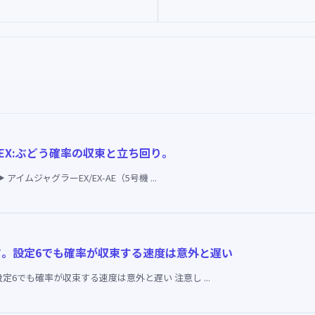
PEX:ぶどう確率の収束と立ち回り。
アイムジャグラーEX/EX-AE（5号機 ...
。設定6でも確率が収束する速度は意外と遅い
定6でも確率が収束する速度は意外と遅い 注意し ...