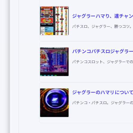
ジャグラーハマり、連チャ
パチスロ、ジャグラー、勝つコツ。設
パチンコパチスロジャグラ
パチンコスロット、ジャグラーでの立
ジャグラーのハマリについて
パチンコ・パチスロ。ジャグラーのハ