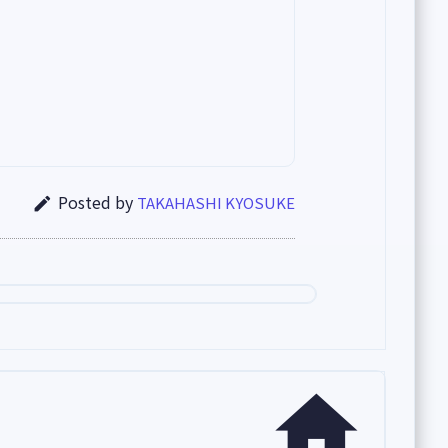
Posted by
TAKAHASHI KYOSUKE

