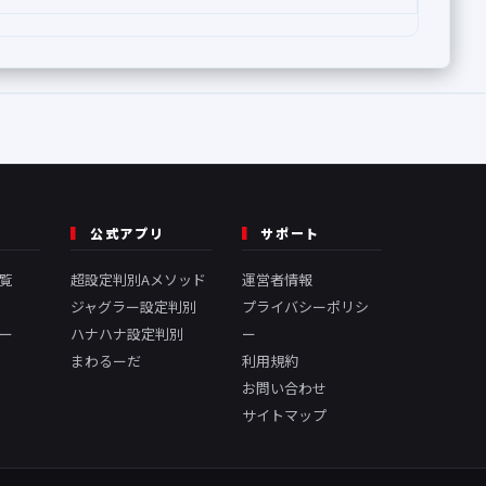
公式アプリ
サポート
覧
超設定判別Aメソッド
運営者情報
ジャグラー設定判別
プライバシーポリシ
ー
ハナハナ設定判別
ー
まわるーだ
利用規約
お問い合わせ
サイトマップ