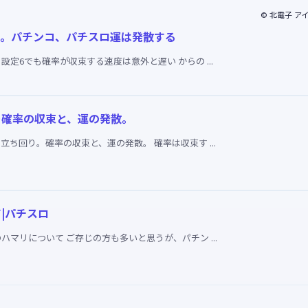
© 北電子 アイムジ
ン。パチンコ、パチスロ運は発散する
定6でも確率が収束する速度は意外と遅い からの ...
ー確率の収束と、運の発散。
ち回り。確率の収束と、運の発散。 確率は収束す ...
|パチスロ
マリについて ご存じの方も多いと思うが、パチン ...