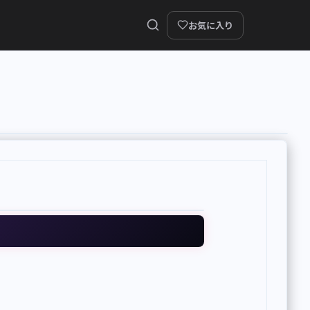
お気に入り