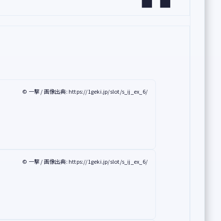
© 一撃 / 画像出典: https://1geki.jp/slot/s_ij_ex_6/
© 一撃 / 画像出典: https://1geki.jp/slot/s_ij_ex_6/